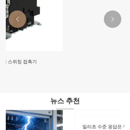


JKFG-12 12 PV 루프 APFC 자동 전력 계수 컨트
롤러
더보기 >>
뉴스 추천